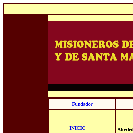
Fundador
INICIO
Alreded