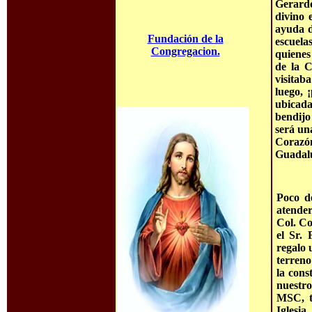
Gerardo
divino 
ayuda d
Fundación de la
escuela
Congregacion.
quienes
de la C
visitab
luego, 
ubicada
bendijo 
será un
Corazó
Guadal
Poco de
atende
Col. Co
el Sr. 
regalo 
terreno
la cons
nuestr
MSC, t
Iglesi