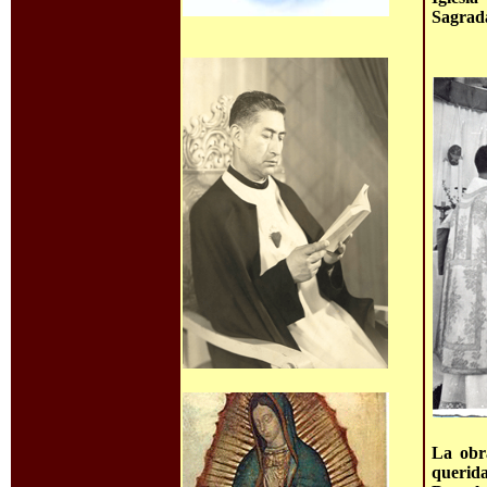
Sagrad
La obr
querida