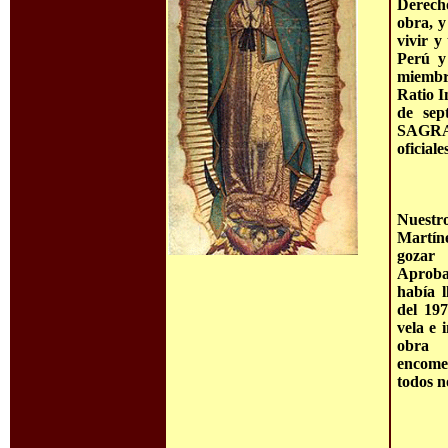
Derech
obra, y
vivir y
Perú y
miembr
Ratio I
de sep
SAGRA
oficial
Nuestr
Martín
gozar
Aproba
había l
del 19
vela e 
obra 
encomen
todos n